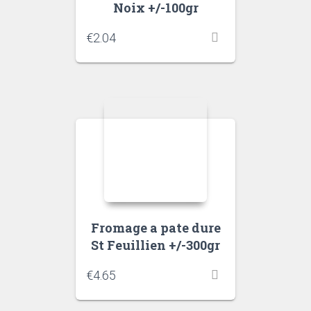
Noix +/-100gr
€
2.04
Fromage a pate dure
St Feuillien +/-300gr
€
4.65