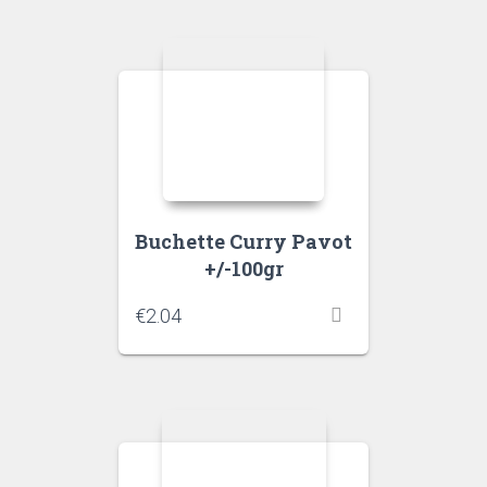
Buchette Curry Pavot
+/-100gr
€
2.04