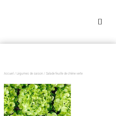
Accueil
/
Légumes de saison
/ Salade feuille de chêne verte