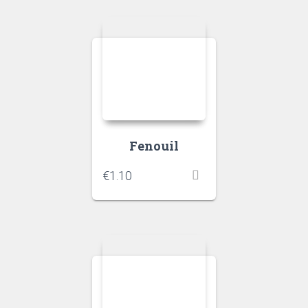
Fenouil
€
1.10