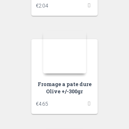
€
2.04
Fromage a pate dure
Olive +/-300gr
€
4.65