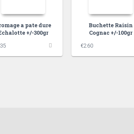
romage a pate dure
Buchette Raisin
Echalotte +/-300gr
Cognac +/-100gr
.35
€
2.60