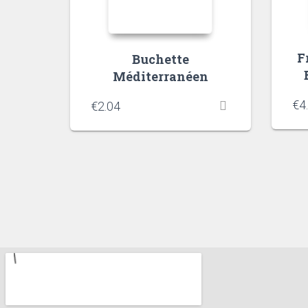
F
Buchette
Méditerranéen
€
4
€
2.04