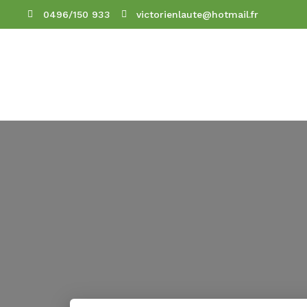
0496/150 933
victorienlaute@hotmail.fr