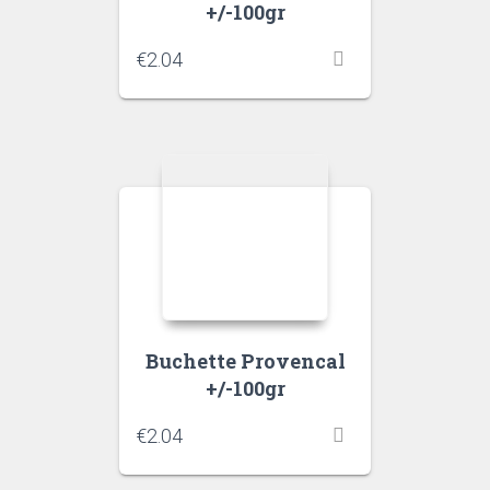
+/-100gr
€
2.04
Buchette Provencal
+/-100gr
€
2.04