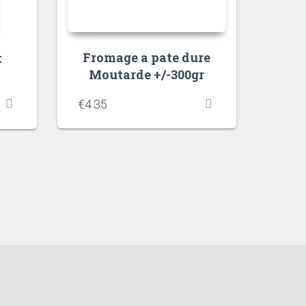
Fromage a pate dure
t
Moutarde +/-300gr
€
4.35