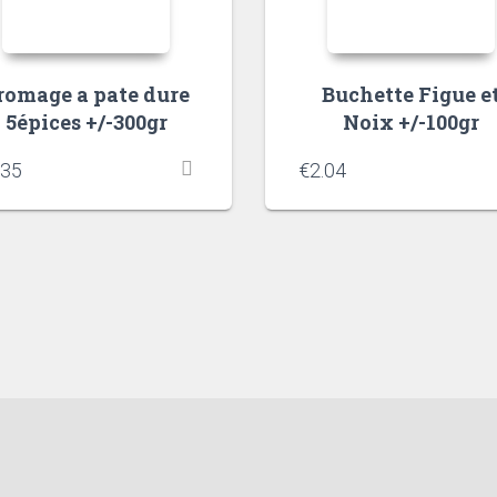
romage a pate dure
Buchette Figue e
5épices +/-300gr
Noix +/-100gr
.35
€
2.04