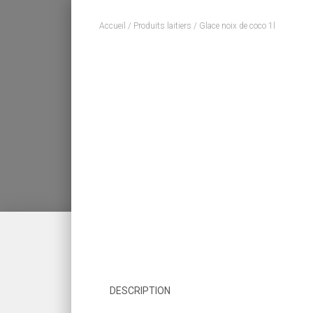
Accueil
/
Produits laitiers
/ Glace noix de coco 1l
DESCRIPTION