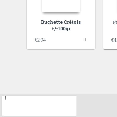
Buchette Crétois
F
+/-100gr
€
2.04
€
4