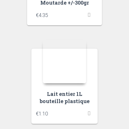
Moutarde +/-300gr
€
4.35
Lait entier 1L
bouteille plastique
€
1.10