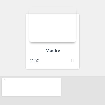
Mâche
€
1.50