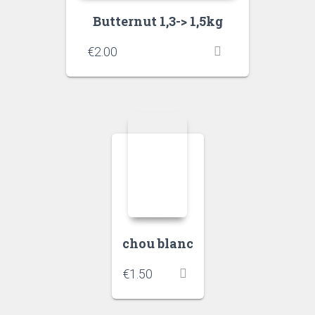
Butternut 1,3-> 1,5kg
€
2.00
chou blanc
€
1.50