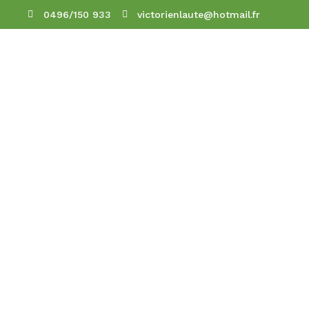
0496/150 933
victorienlaute@hotmail.fr