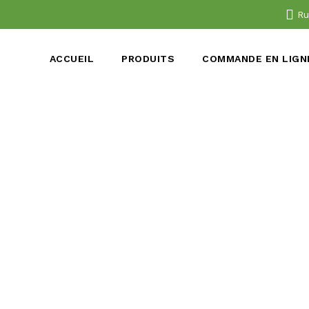
Ru
ACCUEIL
PRODUITS
COMMANDE EN LIGN
IMG_9245
Publié par
B709009
le
18/01/2022