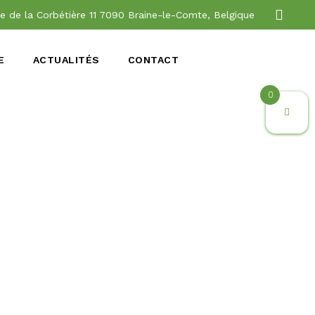
e de la Corbétière 11 7090 Braine-le-Comte, Belgique
E
ACTUALITÉS
CONTACT
0