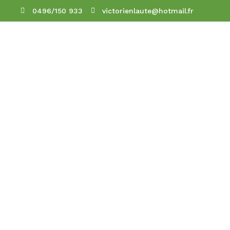
0496/150 933
victorienlaute@hotmail.fr
Cour