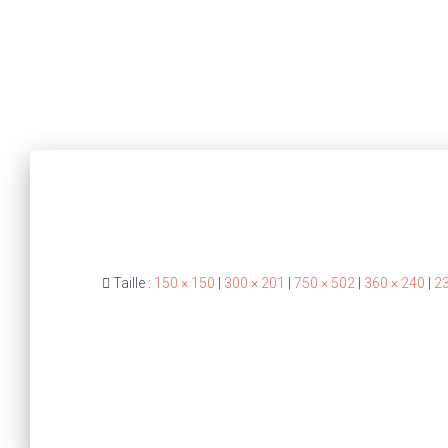
Taille :
150 × 150
|
300 × 201
|
750 × 502
|
360 × 240
|
23