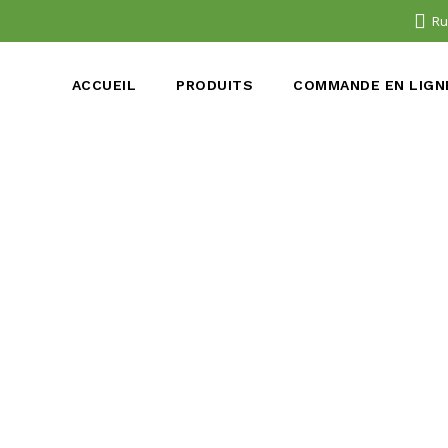
Ru
ACCUEIL
PRODUITS
COMMANDE EN LIGN
gette-nice-ronde-full-138
Publié par
B709009
le
03/07/2021