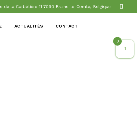
e de la Corbétière 11 7090 Braine-le-Comte, Belgique
E
ACTUALITÉS
CONTACT
0
04529