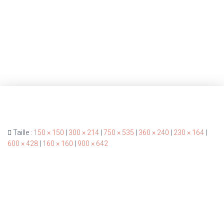
Taille :
150 × 150
|
300 × 214
|
750 × 535
|
360 × 240
|
230 × 164
|
600 × 428
|
160 × 160
|
900 × 642