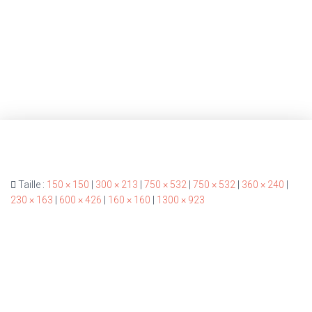
Taille :
150 × 150
|
300 × 213
|
750 × 532
|
750 × 532
|
360 × 240
|
230 × 163
|
600 × 426
|
160 × 160
|
1300 × 923