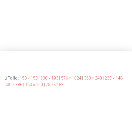
Taille :
150 × 150
|
300 × 193
|
576 × 1024
|
360 × 240
|
230 × 148
|
600 × 386
|
160 × 160
|
750 × 483