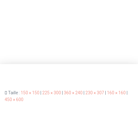
Publié par
B709009
le
19/07/2021
Taille :
150 × 150
|
225 × 300
|
360 × 240
|
230 × 307
|
160 × 160
|
450 × 600